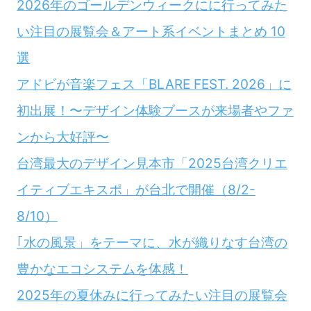
2026年のゴールデンウィークにに行ってみた
い注目の展覧会＆アート系イベントまとめ 10
選
アドビが音楽フェス「BLARE FEST. 2026」に
初出展！〜デザイン体験ブースが来場者やファ
ンから大好評〜
台湾最大のデザイン見本市「2025台湾クリエ
イティブエキスポ」が台北で開催（8/2-
8/10）
｢水の風景」をテーマに、水が織りなす台湾の
豊かなエコシステムを体感！
2025年の夏休みに行ってみたい注目の展覧会