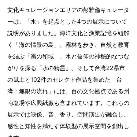
文化キュレーションエリアの彭雅倫キュレータ
ーは、「水」を起点とした4つの展示について
説明がありました。海洋文化と漁業記憶を紐解
く「海の情景の島」、霧林を歩き、自然と教育
を結ぶ「霧の領域」、水と信仰の神秘的なつな
がりを探る「水の精霊」、そして台湾22県市
の風土と102件のセレクト作品を集めた「台
湾：無限の流れ」には、百の文化拠点である州
南塩場や広興紙廠も含まれています。これらの
展示では映像、音、香り、空間演出が融合し、
感性と知性を満たす体験型の展示空間を創出し