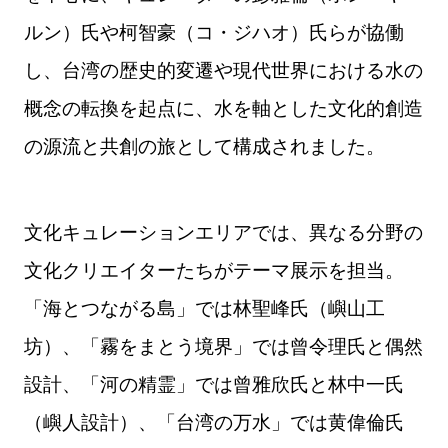
ルン）氏や柯智豪（コ・ジハオ）氏らが協働
し、台湾の歴史的変遷や現代世界における水の
概念の転換を起点に、水を軸とした文化的創造
の源流と共創の旅として構成されました。
文化キュレーションエリアでは、異なる分野の
文化クリエイターたちがテーマ展示を担当。
「海とつながる島」では林聖峰氏（嶼山工
坊）、「霧をまとう境界」では曾令理氏と偶然
設計、「河の精霊」では曾雅欣氏と林中一氏
（嶼人設計）、「台湾の万水」では黄偉倫氏