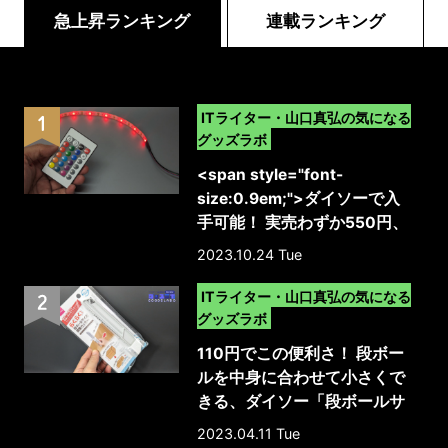
急上昇ランキング
連載ランキング
>
ITライター・山口真弘の気になる
グッズラボ
<span style="font-
size:0.9em;">ダイソーで入
手可能！ 実売わずか550円、
リモコン添付で明るさ調整や
2023.10.24 Tue
色変更まで対応したUSB給電
>
の格安テープライト（上位バ
ITライター・山口真弘の気になる
ージョンの新製品）</span>
グッズラボ
110円でこの便利さ！ 段ボー
ルを中身に合わせて小さくで
きる、ダイソー「段ボールサ
イズ調整カッター」
2023.04.11 Tue