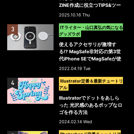
ZINE作成に役立つTIPS&ツー
ル徹底ガイド
2025.10.16 Thu
>
ITライター・山口真弘の気になる
グッズラボ
使えるアクセサリが激増す
る!? MagSafe非対応の第3世
代iPhone SEでMagSafeが使
える保護ケース
2022.04.19 Tue
>
Illustrator定番＆最新チュートリ
アル
Illustratorでドットをあしら
った 光沢感のあるポップなロ
ゴを作る方法
2024.02.14 Wed
>