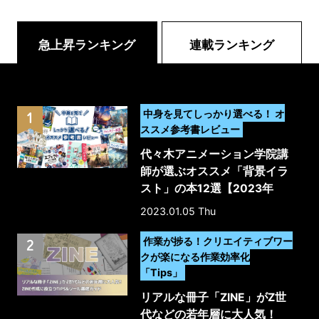
急上昇ランキング
連載ランキング
>
中身を見てしっかり選べる！ オ
ススメ参考書レビュー
代々木アニメーション学院講
師が選ぶオススメ「背景イラ
スト」の本12選【2023年
版】
2023.01.05 Thu
>
作業が捗る！クリエイティブワー
クが楽になる作業効率化
「Tips」
リアルな冊子「ZINE」がZ世
代などの若年層に大人気！