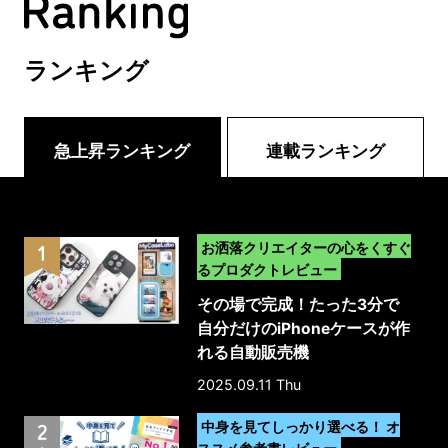
ランキング
急上昇ランキング
連載ランキング
>
お洒落クリエイターの心をくすぐ
るプロダクトレビュー
その場で完成！たった3分で
自分だけのiPhoneケースが作
れる自動販売機
「MyCaseLabo｣｜体験レポ
2025.09.11 Thu
ート
>
中身を見てしっかり選べる！ オ