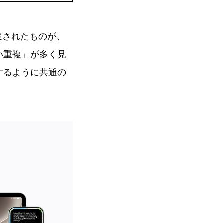
表されたものが、
い重複」が多く見
するように共通の