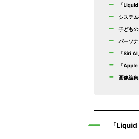
「Liqu
システム
子どもの
パーソナ
「Siri
「Appl
画像編集に
「Liqui