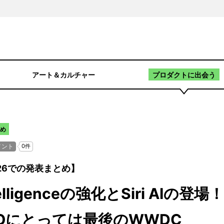
アート＆カルチャー
プロダクトに出会う
とめ
C26での発表まとめ】
ntelligenceの強化とSiri AIの登
Oにとっては最後のWWDC