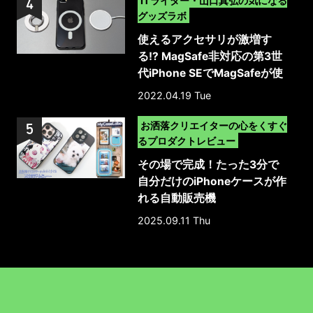
グッズラボ
使えるアクセサリが激増す
る!? MagSafe非対応の第3世
代iPhone SEでMagSafeが使
える保護ケース
2022.04.19 Tue
>
お洒落クリエイターの心をくすぐ
るプロダクトレビュー
その場で完成！たった3分で
自分だけのiPhoneケースが作
れる自動販売機
「MyCaseLabo｣｜体験レポ
2025.09.11 Thu
ート