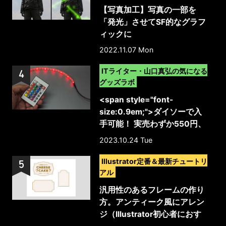
【写真加工】写真の一部を
「発光」させてSF的なグラフ
ィックに
2022.11.07 Mon
>
ITライター・山口真弘の気になる
グッズラボ
<span style="font-
size:0.9em;">ダイソーで入
手可能！ 実売わずか550円、
リモコン添付で明るさ調整や
2023.10.24 Tue
色変更まで対応したUSB給電
>
の格安テープライト（上位バ
Illustrator定番＆最新チュートリ
ージョンの新製品）</span>
アル
汎用性のあるフレームの作り
方。アンティーク風にアレン
ジ（Illustrator初心者におす