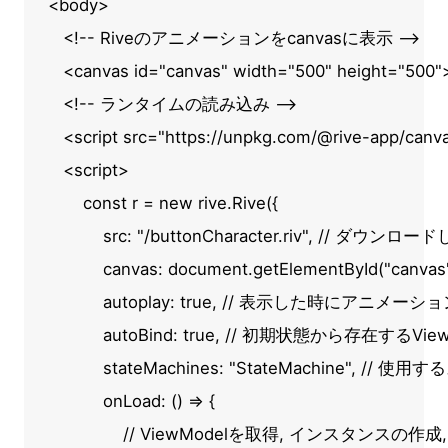
<body>

   <!-- Riveのアニメーションをcanvasに表示 -->

   <canvas id="canvas" width="500" height="500"
   <!-- ランタイムの読み込み -->

   <script src="https://unpkg.com/@rive-app/canva
   <script>

       const r = new rive.Rive({

           src: "/buttonCharacter.riv", // ダウン
           canvas: document.getElementById(
           autoplay: true, // 表示した時にアニメーシ
           autoBind: true, // 初期状態から存在するVi
           stateMachines: "StateMachine", 
           onLoad: () => {

               // ViewModelを取得, イン