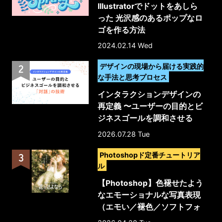
Illustratorでドットをあしら
った 光沢感のあるポップなロ
ゴを作る方法
2024.02.14 Wed
>
デザインの現場から届ける実践的
な手法と思考プロセス
インタラクションデザインの
再定義 〜ユーザーの目的とビ
ジネスゴールを調和させる
「対話」の技術〜
2026.07.28 Tue
>
Photoshopド定番チュートリア
ル
【Photoshop】色褪せたよう
なエモーショナルな写真表現
（エモい／褪色／ソフトフォ
ーカス／写真加工）