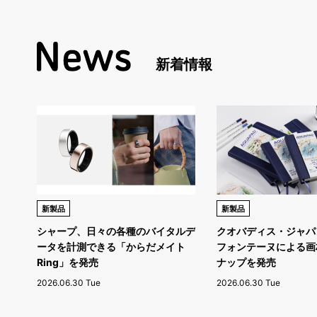
新着情報
新製品
新製品
シャープ、日々の各種のバイタルデ
クオバディス・ジャパ
ータを計測できる「からだメイト
フォンテーヌによる画
Ring」を発売
ナップを発売
2026.06.30 Tue
2026.06.30 Tue