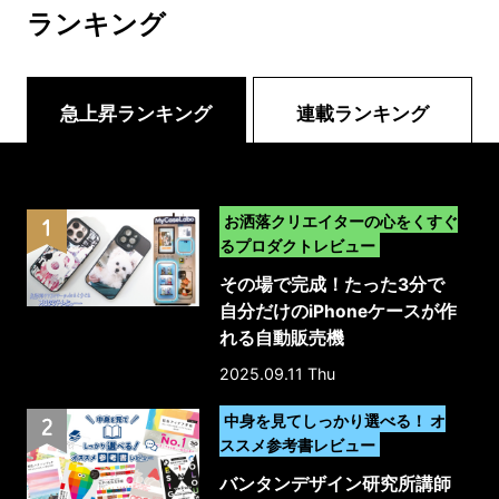
ランキング
急上昇ランキング
連載ランキング
>
お洒落クリエイターの心をくすぐ
るプロダクトレビュー
その場で完成！たった3分で
自分だけのiPhoneケースが作
れる自動販売機
「MyCaseLabo｣｜体験レポ
2025.09.11 Thu
ート
>
中身を見てしっかり選べる！ オ
ススメ参考書レビュー
バンタンデザイン研究所講師