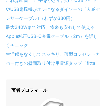
これは即買い！ 手をかざすだけでUSBライト
やUSB扇風機がオンになるダイソーの「人感セ
ンサーケーブル｣（わずか330円）
最大240Wまで対応、将来も安心して使える
Apple純正USB-C充電ケーブル（2m）を詳し
くチェック
生活感をなくしてスッキリ、薄型コンセントカ
バー付きの壁面取り付け用電源タップ「fitta」
著者プロフィール