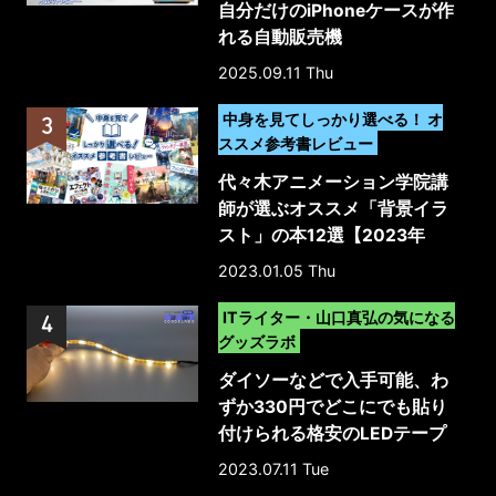
自分だけのiPhoneケースが作
れる自動販売機
「MyCaseLabo｣｜体験レポ
2025.09.11 Thu
ート
>
中身を見てしっかり選べる！ オ
ススメ参考書レビュー
代々木アニメーション学院講
師が選ぶオススメ「背景イラ
スト」の本12選【2023年
版】
2023.01.05 Thu
>
ITライター・山口真弘の気になる
グッズラボ
ダイソーなどで入手可能、わ
ずか330円でどこにでも貼り
付けられる格安のLEDテープ
ライトを試してみた
2023.07.11 Tue