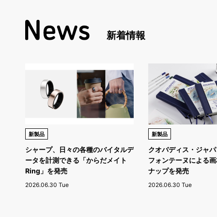
新着情報
新製品
新製品
シャープ、日々の各種のバイタルデ
クオバディス・ジャパ
ータを計測できる「からだメイト
フォンテーヌによる画
Ring」を発売
ナップを発売
2026.06.30 Tue
2026.06.30 Tue