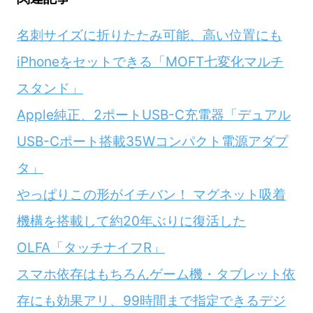
名刺サイズに折りたたみ可能、高い位置にも
iPhoneをセットできる「MOFT七変化マルチ
スタンド」
Apple純正、2ポートUSB-C充電器​​「デュアル
USB-Cポート搭載35Wコンパクト電源アダプ
タ」
やっぱりこの形がイチバン！ マグネット吸着
機構を搭載して約20年ぶりに復活した
OLFA「タッチナイフR」
スマホ依存はもちろんゲーム機・タブレット依
存にも効果アリ、99時間まで指定できるデジ