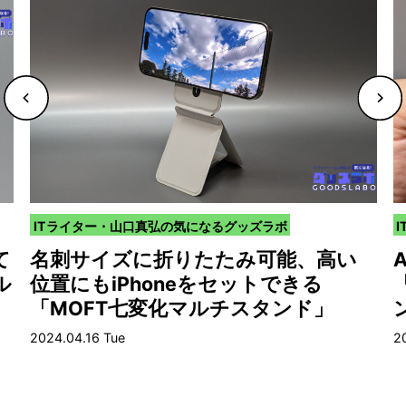
ITライター・山口真弘の気になるグッズラボ
て
名刺サイズに折りたたみ可能、高い
ル
位置にもiPhoneをセットできる
「MOFT七変化マルチスタンド」
2024.04.16 Tue
2