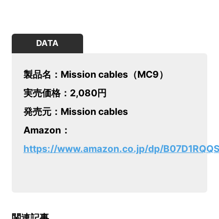
DATA
製品名：Mission cables（MC9）
実売価格：2,080円
発売元：Mission cables
Amazon：
https://www.amazon.co.jp/dp/B07D1RQQS
関連記事