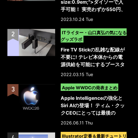
size:0.9em;">ダイソーで入
手可能！ 実売わずか550円、
リモコン添付で明るさ調整や
2023.10.24 Tue
色変更まで対応したUSB給電
>
の格安テープライト（上位バ
ITライター・山口真弘の気になる
ージョンの新製品）</span>
グッズラボ
Fire TV Stickの乱雑な配線が
不要に! テレビ本体からの電
源供給を可能にするブースタ
ーケーブル
2022.03.15 Tue
>
Apple WWDCの発表まとめ
Apple Intelligenceの強化と
Siri AIの登場！ ティム・クッ
クCEOにとっては最後の
WWDC
2026.06.11 Thu
>
Illustrator定番＆最新チュートリ