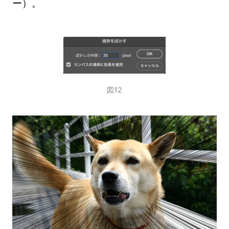
ー）。
図12