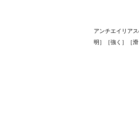
アンチエイリアス
明］［強く］［滑