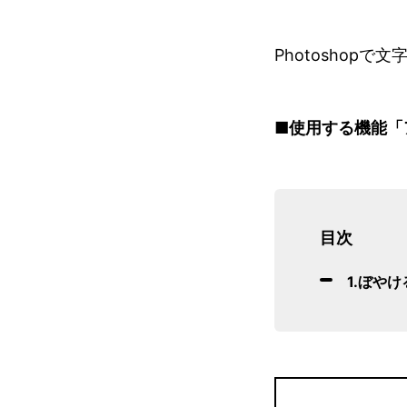
Photoshop
■使用する機能「
目次
1.ぼや