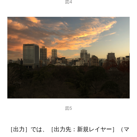
図4
図5
［出力］では、［出力先：新規レイヤー］（マ