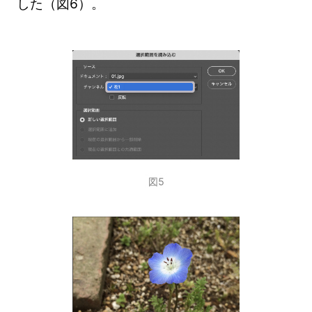
した（図6）。
図5