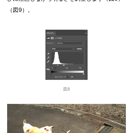
（図9）。
図8