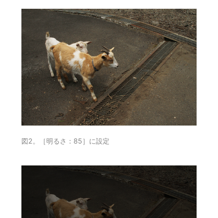
図2。［明るさ：85］に設定