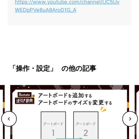
https://www.youtube.com/channel/UC5Uv
WEDpPVe8uA8AroD1G_A
「操作・設定」
の他の記事