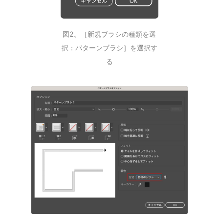
図2。［新規ブラシの種類を選
択：パターンブラシ］を選択す
る