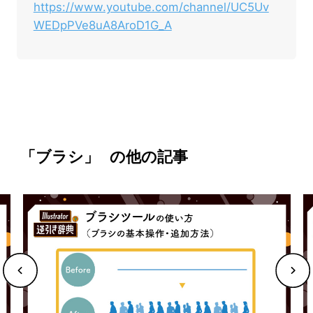
https://www.youtube.com/channel/UC5Uv
WEDpPVe8uA8AroD1G_A
「ブラシ」
の他の記事