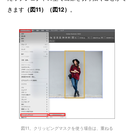
きます
（図11）（図12）
。
図11。クリッピングマスクを使う場合は、重ねる